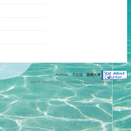
Archiver
|
手机版
|
面朝大海
GMT+8, 2026-8-7 19:52
, Processed in 0.029110 second(s), 8 queries .