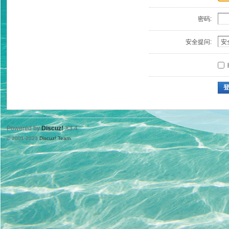
密码:
安全提问:
Powered by
Discuz!
X3.4
© 2001-2023
Discuz! Team
.